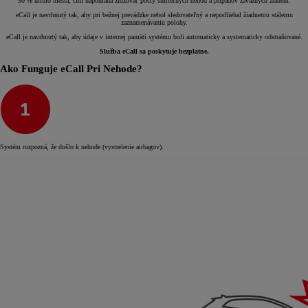
50 % mimo mesta, čím napomáha znižovať počty smrteľných nehôd a prípadov závažných zranení.
eCall je navrhnutý tak, aby pri bežnej prevádzke nebol sledovateľný a nepodliehal žiadnemu stálemu
zaznamenávaniu polohy.
eCall je navrhnutý tak, aby údaje v internej pamäti systému boli automaticky a systematicky odstraňované.
Služba eCall sa poskytuje bezplatne.
Ako Funguje eCall Pri Nehode?
Systém rozpozná, že došlo k nehode (vystrelenie airbagov).