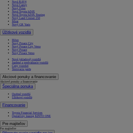
Nová RAV4
Nová Camry
Nový Prius
Nová Toyota bZ4X
Nová Toyota bZ4X Touring
Nový Land Cruiser 250
Mirai
Nový GR Yaris
Úžitkové vozidlá
Hilux
Nový Proace City
Nový Proace City Verso
Nový Proace
Nový Proace Verso
Nové (skladové) vozidlá
Jazdené a predvádzacie vozidlá
Ceny vozidiel
Testovacia jazda
Akciové ponuky a financovanie
Akciové ponuky a financovanie
Špeciálna ponuka
Osobné vozidlá
Úžitkové vozidlá
Financovanie
Toyota Financial Services
Operatívny leasing KINTO ONE
Pre majiteľov
Pre majiteľov