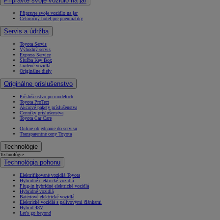
Připravte svoje vozidlo na jar
Připravte svoje vozidlo na jar
Celoročný hotel pre pneumatiky
Servis a údržba
Toyota Servis
Výhodný servis
Express Service
Služba Key Box
Jazdené vozidlá
Originálne diely
Originálne príslušenstvo
Príslušenstvo po modeloch
Toyota ProTect
Akciové pakety príslušenstva
Cenníky príslušenstva
Toyota Car Care
Online objednanie do servisu
Transparentné ceny Toyota
Technológie
Technológie
Technológia pohonu
Elektrifikované vozidlá Toyota
Hybridné elektrické vozidlá
Plug-in hybridné elektrické vozidlá
Hybridné vozidlá
Batériové elektrické vozidlá
Elektrické vozidlá s palivovými článkami
Hybrid 48V
Let's go beyond