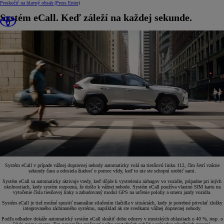
Preskočiť na hlavný obsah
(Press Enter)
Systém eCall. Keď záleží na každej sekunde.
Systém eCall v prípade vážnej dopravnej nehody automaticky volá na tiesňovú linku 112, čím šetrí vzácne
sekundy času a odosiela žiadosť o pomoc vždy, keď to nie ste schopní urobiť sami.
Systém eCall sa automaticky aktivuje vtedy, keď dôjde k vystreleniu airbagov vo vozidle, prípadne pri iných
okolnostiach, kedy systém rozpozná, že došlo k vážnej nehode. Systém eCall používa vlastnú SIM kartu na
vytočenie čísla tiesňovej linky a zabudovaný modul GPS na určenie polohy a smeru jazdy vozidla.
Systém eCall je tiež možné spustiť manuálne stlačením tlačidla v situáciách, kedy je potrebné privolať zložky
integrovaného záchranného systému, napríklad ak ste svedkami vážnej dopravnej nehody.
Podľa odhadov dokáže automatický systém eCall skrátiť dobu odozvy v mestských oblastiach o 40 %, resp. o