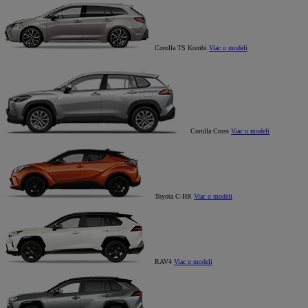
Corolla TS Kombi
Viac o modeli
Corolla Cross
Viac o modeli
Toyota C-HR
Viac o modeli
RAV4
Viac o modeli