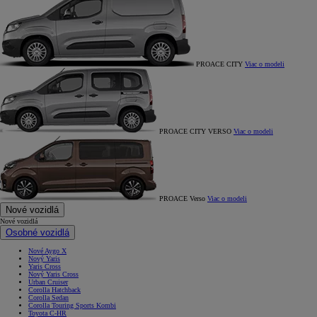
PROACE CITY
Viac o modeli
PROACE CITY VERSO
Viac o modeli
PROACE Verso
Viac o modeli
Nové vozidlá
Nové vozidlá
Osobné vozidlá
Nové Aygo X
Nový Yaris
Yaris Cross
Nový Yaris Cross
Urban Cruiser
Corolla Hatchback
Corolla Sedan
Corolla Touring Sports Kombi
Toyota C-HR