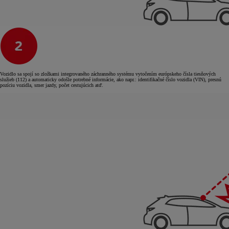
Vozidlo sa spojí so zložkami integrovaného záchranného systému vytočením európskeho čísla tiesňových
služieb (112) a automaticky odošle potrebné informácie, ako napr.: identifikačné číslo vozidla (VIN), presnú
pozíciu vozidla, smer jazdy, počet cestujúcich atď.