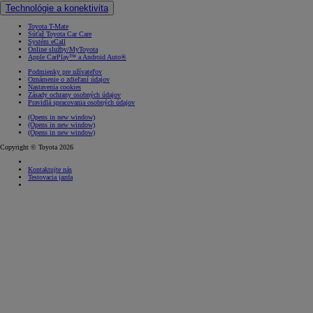
Technológie a konektivita
Toyota T-Mate
Súťaž Toyota Car Care
Systém eCall
Online služby/MyToyota
Apple CarPlay™ a Android Auto®
Podmienky pre užívateľov
Oznámenie o zdieľaní údajov
Nastavenia cookies
Zásady ochrany osobných údajov
Pravidlá spracovania osobných údajov
(Opens in new window)
(Opens in new window)
(Opens in new window)
Copyright © Toyota 2026
Kontaktujte nás
Testovacia jazda