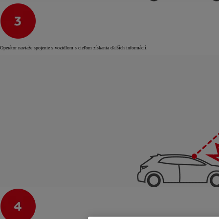
Operátor naviaže spojenie s vozidlom s cieľom získania ďalších informácií.