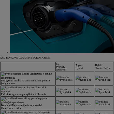
AKO DOPADNE VZÁJOMNÉ POROVNANIE?
Iný
Toyota
Hybrid
hybridný
Hybrid
Toyota Plug-in
automobil
Jazda v režime
elektromobilu
Inteligentne prepína na elektrinu behom pomalej
jazdy v meste
Elektrická
výpomoc
Elektrická výpomoc pre agilné zrýchľovanie
Napájanie
palubných spotrebičov
Batérie slúžia pre napájanie napr. svetiel,
klimatizácie a rádia
Rekuperácia