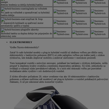
energie
Behom brzdenia sa dobíja hybridná batéria
Jazda na voľnobeh
Pri jazde na voľnobeh a spomaľovaní sa hybridná
batéria dobíja
Start & Stop
V dopravných kolónach sa spaľovací motor
automaticky spúšťa a vypína
Do zásuvky
Hybridná batéria sa doplna dobije len pripojením do
elektrickej siete
ELEKTROMOBILY
Vyrába Toyota elektromobily?
Zatiaľ čo naše hybridné modely a plug-in hybridné vozidlá sú ideálnou voľbou pre dlhšie cesty,
elektromobily s batériovým pohonom (BEV) sú stále najlepšou voľbou pre krátke jazdy s nízkou
rýchlosťou, kde dokážu zlepšovať mobilitu a znižovať znečistenie v mestskom prostredí.
Tieto kompaktné vozidlá s nulovými emisiami, poháňané len batériami s rýchlym dobíjaním, môžu
prispieť k zlepšeniu kvality ovzdušia a menšiemu dopravnému zaťaženiu. Sú tiché, jednoducho sa
ovládajú a vykazujú nízke prevádzkové náklady, čo z nich robí dokonalú voľbu pre pravidelné
dochádzanie alebo využitie v roli dodávkových vozidiel.
Z týchto dôvodov počiatkom 20. rokov uvedieme viac ako 10 elektromobilov s batériovým
pohonom a súčasne rozšírime náš modelový rad plug-in hybridov a vozidiel poháňaných palivovými
článkami, či už pre súkromné alebo komerčné využitie.