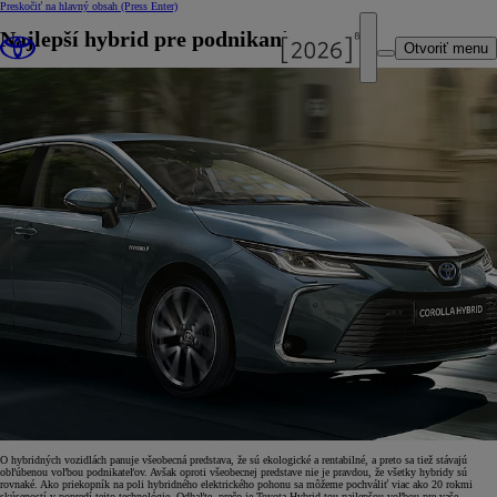
Preskočiť na hlavný obsah
(Press Enter)
Najlepší hybrid pre podnikanie
Otvoriť menu
O hybridných vozidlách panuje všeobecná predstava, že sú ekologické a rentabilné, a preto sa tiež stávajú
obľúbenou voľbou podnikateľov. Avšak oproti všeobecnej predstave nie je pravdou, že všetky hybridy sú
rovnaké. Ako priekopník na poli hybridného elektrického pohonu sa môžeme pochváliť viac ako 20 rokmi
skúseností v popredí tejto technológie. Odhaľte, prečo je Toyota Hybrid tou najlepšou voľbou pre vaše