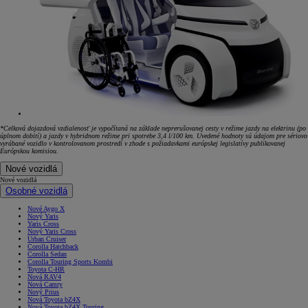
*Celková dojazdová vzdialenosť je vypočítaná na základe neprerušovanej cesty v režime jazdy na elektrinu (po
úplnom dobití) a jazdy v hybridnom režime pri spotrebe 3,4 l/100 km. Uvedené hodnoty sú údajom pre sériovo
vyrábané vozidlo v kontrolovanom prostredí v zhode s požiadavkami európskej legislatívy publikovanej
Európskou komisiou.
Nové vozidlá
Nové vozidlá
Osobné vozidlá
Nové Aygo X
Nový Yaris
Yaris Cross
Nový Yaris Cross
Urban Cruiser
Corolla Hatchback
Corolla Sedan
Corolla Touring Sports Kombi
Toyota C-HR
Nová RAV4
Nová Camry
Nový Prius
Nová Toyota bZ4X
Nová Toyota bZ4X Touring