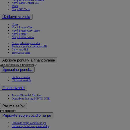
Nový Land Cruiser 250
Mirai
Nový GR Yaris
Úžitkové vozidlá
Hilux
Nový Proace City
Nový Proace City Verso
Nový Proace
Nový Proace Verso
Nové (skladové) vozidlá
Jazdené a predvádzacie vozidlá
Ceny vozidiel
Testovacia jazda
Akciové ponuky a financovanie
Akciové ponuky a financovanie
Špeciálna ponuka
Osobné vozidlá
Úžitkové vozidlá
Financovanie
Toyota Financial Services
Operatívny leasing KINTO ONE
Pre majiteľov
Pre majiteľov
Připravte svoje vozidlo na jar
Připravte svoje vozidlo na jar
Celoročný hotel pre pneumatiky