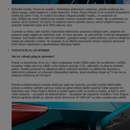
Hybridné modely Toyota sú vozidlá s ‘hybridným elektrickým’ pohonom, pretože využívajú dva
zdroje energie, jeden benzínový a jeden elektrický. Pohon Toyota Hybrid sa od ostatných hybridných
riešení líši práve v tom, že využíva dva zdroje schopné poháňať vozidlo, a to nezávisle od
seba. Môžete tak využiť elektrinu pre rozjazd z miesta a pomalú jazdu v meste, ako aj plachtenie na
diaľnici až do rýchlosti 125 km/h, čo znamená nulovú spotrebu paliva, nulové výfukové emisie a
prakticky bezhlučnú jazdu až do 80% celkovej cesty.
A pretože sa všetky naše vozidlá s hybridným elektrickým pohonom dobíjajú samé, nemusíte ich
pomocou kábla zapájať do elektrickej siete. Je tomu tak preto, že naše hybridy využívajú rekuperačné
brzdenie. Keď brzdíte alebo idete na voľnobeh’, generátor energie vyrába elektrinu, ktorá sa ukladá do
batérie pre neskoršie využitie. To znamená, že na dlhších pracovných cestách nemusíte zastavovať
kvôli časovo náročnému a nepohodlnému dobíjaniu batérie.
TOYOTA PLUG-IN HYBRID
Aké sú výhody plug-in hybridov?
Pokiaľ sa domnievate, že by ste v rámci podnikania využili dlhšie jazdy len na elektrinu s väčším
dojazdom vďaka palivovej nádrži a ultra nízkym emisiám CO2, odpoveďou je plug-in hybridný
pohon. Vozidlá postavené na základoch našich súčasných hybridov so zážihovým motorom a
elektrickým pohonom sú vybavené výkonnejšou batériou, ktorá umožňuje dojazd až 75 km len na
elektrinu rýchlosťou až 135 km/h.
Pretože sa batéria plug-in hybridu dobíja pri jazde len čiastočne, pre plné využitie elektrického
pohonu a zníženie spotreby paliva je nutné pre úplné dobitie batérie používať kábel zapojený do
elektrickej siete. Prius Plug-in Hybrid je možné naplno dobiť za necelé tri hodiny, aj keď to robiť
vôbec nemusíte – na rozdiel od elektromobilov – dosiahnete tak najlepších výsledkov. Prius Plug-in
Hybrid napríklad dokáže po úplnom dobití absolvovať až 1300 km* na jedno natankovanie nádrže.