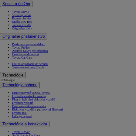
Servis a údržba
Toyota Servis
Výhodný servis
Express Service
Služba Key Box
Jazdené vozidlá
Originálne diely
Originálne príslušenstvo
Príslušenstvo po modeloch
Toyota ProTect
Akciové pakety príslušenstva
Cenníky príslušenstva
Toyota Car Care
Online objednanie do servisu
Transparentné ceny Toyota
Technológie
Technológie
Technológia pohonu
Elektrifikované vozidlá Toyota
Hybridné elektrické vozidlá
Plug-in hybridné elektrické vozidlá
Hybridné vozidlá
Batériové elektrické vozidlá
Elektrické vozidlá s palivovými článkami
Hybrid 48V
Let's go beyond
Technológie a konektivita
Toyota T-Mate
Súťaž Toyota Car Care