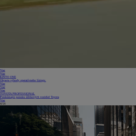
Viac
Viac
KINTO ONE
Objavte výhody operatívneho lízingu.
Viac
Viac
Viac
TOYOTA PROFESSIONAL
Preskúmajte ponuku úžitkových vozidiel Toyota
Viac
5/14