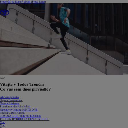
Preskočiť na hlavný obsah
(Press Enter)
0:25 / 1:34
Vitajte v Todos Trenčín
Čo vás sem dnes priviedlo?
Akciová ponuka
Toyota Professional
Toyota Business
Ponuka servisných služieb
Operatívny leasing KINTO ONE
Toyota Gazoo Racing
TOYOTA C-HR TOKYO EDITION
PLUG-IN HYBRID ZA CENU HYBRIDU
Viac
Viac