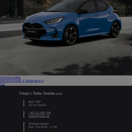
TOYOTA YARIS
FINANCOVANIE S ÚROKOM 0 %
Viac
Vitajte v Todos Trenčín s.r.o.
Belá 7387
911 01 Trenčín
+421 32 2901 300
trencin@todos.sk
Otváracie hodiny:
Pon - Pia 08:00 - 17:00