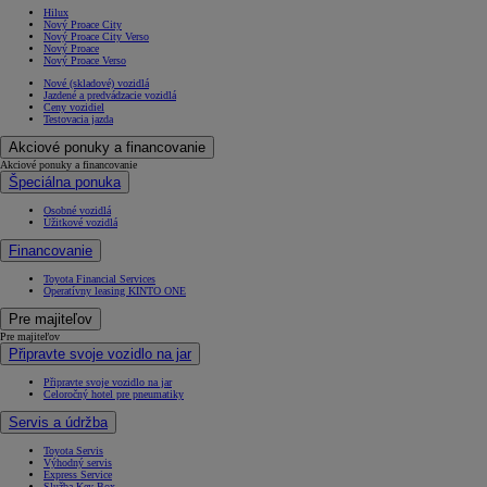
Hilux
Nový Proace City
Nový Proace City Verso
Nový Proace
Nový Proace Verso
Nové (skladové) vozidlá
Jazdené a predvádzacie vozidlá
Ceny vozidiel
Testovacia jazda
Akciové ponuky a financovanie
Akciové ponuky a financovanie
Špeciálna ponuka
Osobné vozidlá
Úžitkové vozidlá
Financovanie
Toyota Financial Services
Operatívny leasing KINTO ONE
Pre majiteľov
Pre majiteľov
Připravte svoje vozidlo na jar
Připravte svoje vozidlo na jar
Celoročný hotel pre pneumatiky
Servis a údržba
Toyota Servis
Výhodný servis
Express Service
Služba Key Box