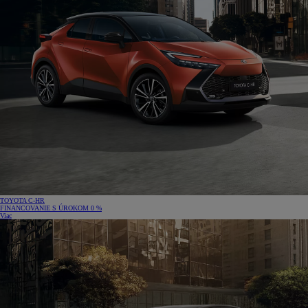
TOYOTA C‑HR
FINANCOVANIE S ÚROKOM 0 %
Viac