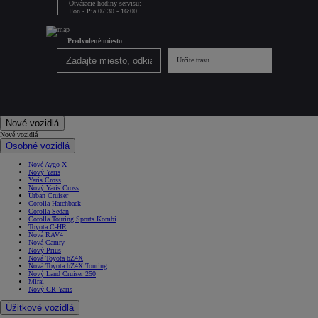
Otváracie hodiny servisu:
Pon - Pia 07:30 - 16:00
Predvolené miesto
Určite trasu
Nové vozidlá
Nové vozidlá
Osobné vozidlá
Nové Aygo X
Nový Yaris
Yaris Cross
Nový Yaris Cross
Urban Cruiser
Corolla Hatchback
Corolla Sedan
Corolla Touring Sports Kombi
Toyota C-HR
Nová RAV4
Nová Camry
Nový Prius
Nová Toyota bZ4X
Nová Toyota bZ4X Touring
Nový Land Cruiser 250
Mirai
Nový GR Yaris
Úžitkové vozidlá