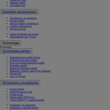
Jazdené vozidlá
Originálne diely
Originálne príslušenstvo
Príslušenstvo po modeloch
Toyota ProTect
Akciové pakety príslušenstva
Cenníky príslušenstva
Toyota Car Care
Online objednanie do servisu
Transparentné ceny Toyota
Technológie
Technológie
Technológia pohonu
Elektrifikované vozidlá Toyota
Hybridné elektrické vozidlá
Plug-in hybridné elektrické vozidlá
Hybridné vozidlá
Batériové elektrické vozidlá
Elektrické vozidlá s palivovými článkami
Hybrid 48V
Let's go beyond
Technológie a konektivita
Toyota T-Mate
Súťaž Toyota Car Care
Systém eCall
Online služby/MyToyota
Apple CarPlay™ a Android Auto®
Podmienky pre užívateľov
Oznámenie o zdieľaní údajov