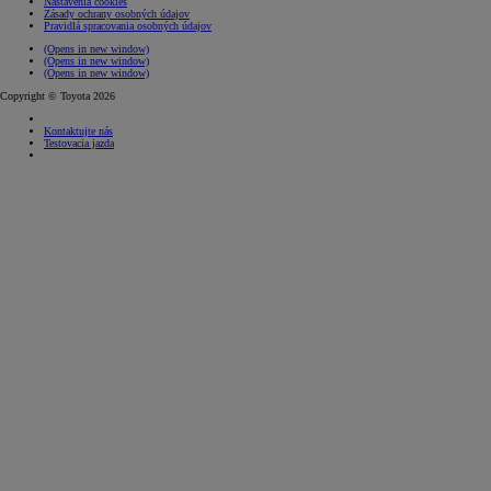
Nastavenia cookies
Zásady ochrany osobných údajov
Pravidlá spracovania osobných údajov
(Opens in new window)
(Opens in new window)
(Opens in new window)
Copyright © Toyota 2026
Kontaktujte nás
Testovacia jazda