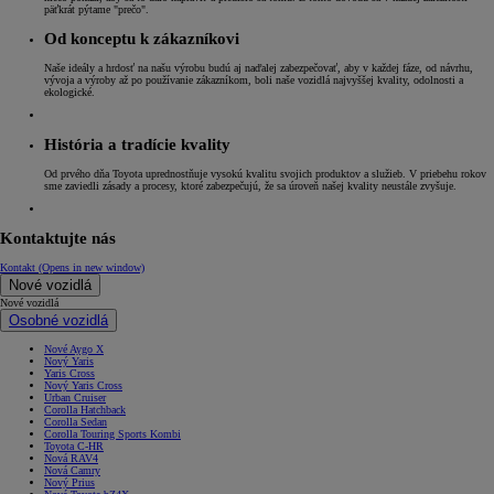
päťkrát pýtame "prečo".
Od konceptu k zákazníkovi
Naše ideály a hrdosť na našu výrobu budú aj naďalej zabezpečovať, aby v každej fáze, od návrhu,
vývoja a výroby až po používanie zákazníkom, boli naše vozidlá najvyššej kvality, odolnosti a
ekologické.
História a tradície kvality
Od prvého dňa Toyota uprednostňuje vysokú kvalitu svojich produktov a služieb. V priebehu rokov
sme zaviedli zásady a procesy, ktoré zabezpečujú, že sa úroveň našej kvality neustále zvyšuje.
Kontaktujte nás
Kontakt
(Opens in new window)
Nové vozidlá
Nové vozidlá
Osobné vozidlá
Nové Aygo X
Nový Yaris
Yaris Cross
Nový Yaris Cross
Urban Cruiser
Corolla Hatchback
Corolla Sedan
Corolla Touring Sports Kombi
Toyota C-HR
Nová RAV4
Nová Camry
Nový Prius