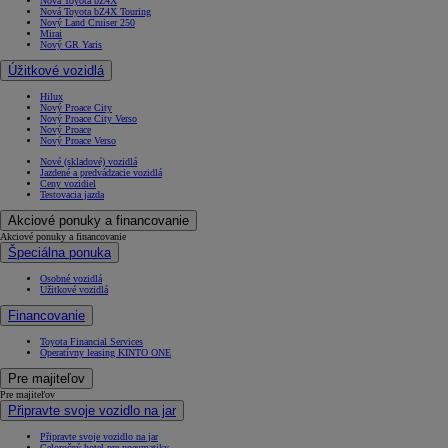
Nová Toyota bZ4X
Nová Toyota bZ4X Touring
Nový Land Cruiser 250
Mirai
Nový GR Yaris
Úžitkové vozidlá
Hilux
Nový Proace City
Nový Proace City Verso
Nový Proace
Nový Proace Verso
Nové (skladové) vozidlá
Jazdené a predvádzacie vozidlá
Ceny vozidiel
Testovacia jazda
Akciové ponuky a financovanie
Akciové ponuky a financovanie
Špeciálna ponuka
Osobné vozidlá
Úžitkové vozidlá
Financovanie
Toyota Financial Services
Operatívny leasing KINTO ONE
Pre majiteľov
Pre majiteľov
Připravte svoje vozidlo na jar
Připravte svoje vozidlo na jar
Celoročný hotel pre pneumatiky