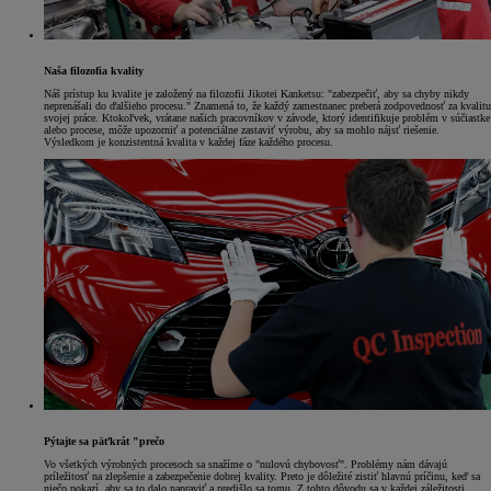
Naša filozofia kvality
Náš prístup ku kvalite je založený na filozofii Jikotei Kanketsu: "zabezpečiť, aby sa chyby nikdy
neprenášali do ďalšieho procesu." Znamená to, že každý zamestnanec preberá zodpovednosť za kvalitu
svojej práce. Ktokoľvek, vrátane našich pracovníkov v závode, ktorý identifikuje problém v súčiastke
alebo procese, môže upozorniť a potenciálne zastaviť výrobu, aby sa mohlo nájsť riešenie.
Výsledkom je konzistentná kvalita v každej fáze každého procesu.
Pýtajte sa päťkrát "prečo
Vo všetkých výrobných procesoch sa snažíme o "nulovú chybovosť". Problémy nám dávajú
príležitosť na zlepšenie a zabezpečenie dobrej kvality. Preto je dôležité zistiť hlavnú príčinu, keď sa
niečo pokazí, aby sa to dalo napraviť a predišlo sa tomu. Z tohto dôvodu sa v každej záležitosti