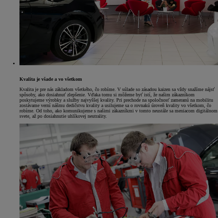
Kvalita je všade a vo všetkom
Kvalita je pre nás základom všetkého, čo robíme. V súlade so zásadou kaizen sa vždy snažíme nájsť
spôsoby, ako dosiahnuť zlepšenie. Vďaka tomu si môžeme byť istí, že našim zákazníkom
poskytujeme výrobky a služby najvyššej kvality. Pri prechode na spoločnosť zameranú na mobilitu
zostávame verní nášmu dedičstvu kvality a usilujeme sa o rovnakú úroveň kvality vo všetkom, čo
robíme. Od toho, ako komunikujeme s našimi zákazníkmi v tomto neustále sa meniacom digitálnom
svete, až po dosiahnutie uhlíkovej neutrality.