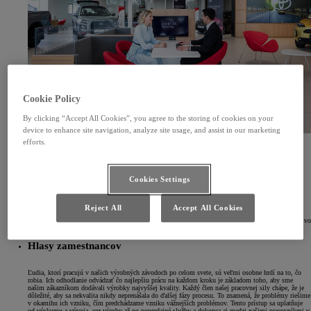
Cookie Policy
By clicking “Accept All Cookies”, you agree to the storing of cookies on your
device to enhance site navigation, analyze site usage, and assist in our marketing
efforts.
Hlasy našich zákazníkov
Naši zákazníci sú najdôležitejšími ľuďmi, ktorých treba počúvať, keď ide o pochopenie toho, čo
Cookies Settings
znamená kvalita Toyota. Ich nezávislé názory a skúsenosti s ich vozidlami nám napovedajú, či sa
naše ciele v oblasti kvality plnia. Ich spätná väzba nám poskytuje reálne informácie, ktoré
potrebujeme na zlepšovanie a výrobu stále lepších vozidiel.
Reject All
Accept All Cookies
Vždy sme pripravení počúvať hlasy našich zákazníkov a venujeme rovnakú pozornosť kritike ako
pochvale.Kvalita sa netýka len produktov, ktoré dodávame, ale aj kvality práce, ktorú vykonávame vo
všetkých oblastiach našej činnosti a pre všetkých "interných" zákazníkov.
Hlasy zamestnancov
Ľudia, ktorí pracujú v našich výrobných závodoch po celom svete, sú veľmi osobne hrdí na to, čo
robia. Ich odhodlanie odvádzať čo najlepšiu prácu na každom kroku je základom toho, aby sme
našim zákazníkom dodávali výrobky najvyššej kvality. Každý člen našej pracovnej sily chápe, že je
dôležité, aby sa nekvalita nikdy neprenášala do ďalšej fázy procesu. To znamená, že problémy riešime
v okamihu ich vzniku, čím predchádzame vzniku vážnejších problémov. Tento prístup sa uplatňuje
od výskumu a vývoja, cez výrobu až po popredajné služby a dokonca aj medzi našimi pracovníkmi v