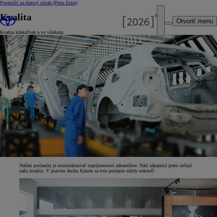
Preskočiť na hlavný obsah
(Press Enter)
Kvalita
Otvoriť menu
Kvalita kdekoľvek a vo všetkom
Naším poslaním je minimalizovať nepríjemnosti zákazníkov. Naši zákazníci preto určujú
našu kvalitu. V pravom duchu Kaizen sa toto poslanie nikdy nekončí.