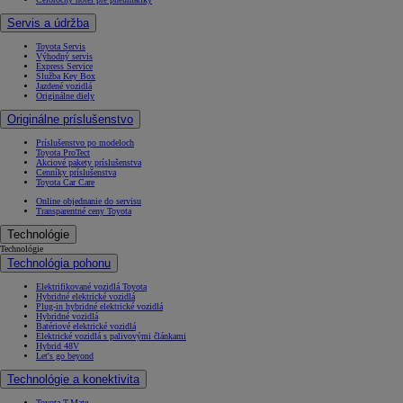
Servis a údržba
Toyota Servis
Výhodný servis
Express Service
Služba Key Box
Jazdené vozidlá
Originálne diely
Originálne príslušenstvo
Príslušenstvo po modeloch
Toyota ProTect
Akciové pakety príslušenstva
Cenníky príslušenstva
Toyota Car Care
Online objednanie do servisu
Transparentné ceny Toyota
Technológie
Technológie
Technológia pohonu
Elektrifikované vozidlá Toyota
Hybridné elektrické vozidlá
Plug-in hybridné elektrické vozidlá
Hybridné vozidlá
Batériové elektrické vozidlá
Elektrické vozidlá s palivovými článkami
Hybrid 48V
Let's go beyond
Technológie a konektivita
Toyota T-Mate