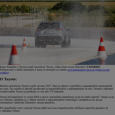
Kurzy Bezpečne s Toyotou hradí spoločnosť Toyota, vďaka čomu sú pre účastníkov
ZADARMO
.
Prihlasovanie a ďalšie informácie o kurze sú dostupné na stránke
www.bezpecnestoyotou.sk
(Opens in new
window)
.
O Toyote:
História spoločnosti Toyota sa píše od roku 1937. Dnes je jednou z najväčších a najznámejších automobiliek
na svete. Jej vozidlá sú zároveň považované za najspoľahlivejšie a najbezpečnejšie na trhu. Osobné a nákladné
vozidlá značky Toyota sa predávajú vo viac ako 170 krajinách.
Toyota má bezpečnosť vo svojej DNA a cesta k maximálnej bezpečnosti sa pre ňu nikdy nekončí. Venuje sa jej
vo výskume, uplatňuje ju v oblasti inovácií a najmodernejších technológií a nezabúda na ňu ani pri
všestrannom vzdelávaní účastníkov cestnej premávky.
Pre bezpečnejšie cesty vybavuje Toyota každé nové auto bezpečnostným balíčkom najnovšej generácie už
v základnej výbave.