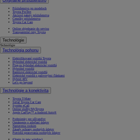
Originálne príslušenstvo
Príslušenstvo po modeloch
Toyota ProTect
Akciové pakety príslušenstva
Cenníky príslušenstva
Toyota Car Care
Online objednanie do servisu
Transparentné ceny Toyota
Technológie
Technológie
Technológia pohonu
Elektrifikované vozidlá Toyota
Hybridné elektrické vozidlá
Plug-in hybridné elektrické vozidlá
Hybridné vozidlá
Batériové elektrické vozidlá
Elektrické vozidlá s palivovými článkami
Hybrid 48V
Let's go beyond
Technológie a konektivita
Toyota T-Mate
Súťaž Toyota Car Care
Systém eCall
Online služby/MyToyota
Apple CarPlay™ a Android Auto®
Podmienky pre užívateľov
Oznámenie o zdieľaní údajov
Nastavenia cookies
Zásady ochrany osobných údajov
Pravidlá spracovania osobných údajov
(Opens in new window)