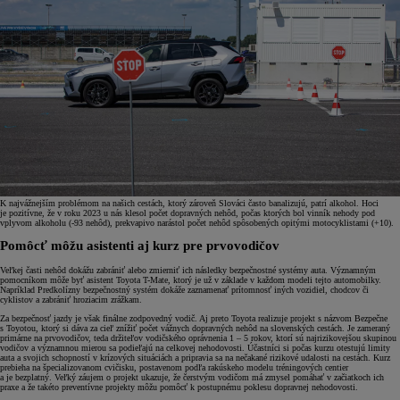
K najvážnejším problémom na našich cestách, ktorý zároveň Slováci často banalizujú, patrí alkohol. Hoci
je pozitívne, že v roku 2023 u nás klesol počet dopravných nehôd, počas ktorých bol vinník nehody pod
vplyvom alkoholu (-93 nehôd), prekvapivo narástol počet nehôd spôsobených opitými motocyklistami (+10).
Pomôcť môžu asistenti aj kurz pre prvovodičov
Veľkej časti nehôd dokážu zabrániť alebo zmierniť ich následky bezpečnostné systémy auta. Významným
pomocníkom môže byť asistent Toyota T-Mate, ktorý je už v základe v každom modeli tejto automobilky.
Napríklad Predkolízny bezpečnostný systém dokáže zaznamenať prítomnosť iných vozidiel, chodcov či
cyklistov a zabrániť hroziacim zrážkam.
Za bezpečnosť jazdy je však finálne zodpovedný vodič. Aj preto Toyota realizuje projekt s názvom Bezpečne
s Toyotou, ktorý si dáva za cieľ znížiť počet vážnych dopravných nehôd na slovenských cestách. Je zameraný
primárne na prvovodičov, teda držiteľov vodičského oprávnenia 1 – 5 rokov, ktorí sú najrizikovejšou skupinou
vodičov a významnou mierou sa podieľajú na celkovej nehodovosti. Účastníci si počas kurzu otestujú limity
auta a svojich schopností v krízových situáciách a pripravia sa na nečakané rizikové udalosti na cestách. Kurz
prebieha na špecializovanom cvičisku, postavenom podľa rakúskeho modelu tréningových centier
a je bezplatný. Veľký záujem o projekt ukazuje, že čerstvým vodičom má zmysel pomáhať v začiatkoch ich
praxe a že takéto preventívne projekty môžu pomôcť k postupnému poklesu dopravnej nehodovosti.