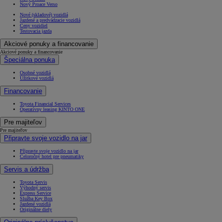
Nový Proace Verso
Nové (skladové) vozidlá
Jazdené a predvádzacie vozidlá
Ceny vozidiel
Testovacia jazda
Akciové ponuky a financovanie
Akciové ponuky a financovanie
Špeciálna ponuka
Osobné vozidlá
Úžitkové vozidlá
Financovanie
Toyota Financial Services
Operatívny leasing KINTO ONE
Pre majiteľov
Pre majiteľov
Připravte svoje vozidlo na jar
Připravte svoje vozidlo na jar
Celoročný hotel pre pneumatiky
Servis a údržba
Toyota Servis
Výhodný servis
Express Service
Služba Key Box
Jazdené vozidlá
Originálne diely