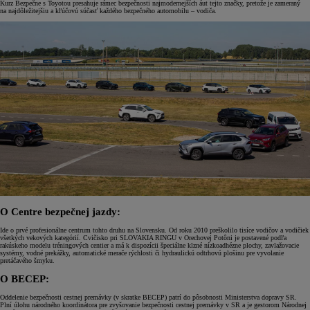
Kurz Bezpečne s Toyotou presahuje rámec bezpečnosti najmodernejších áut tejto značky, pretože je zameraný
na najdôležitejšiu a kľúčovú súčasť každého bezpečného automobilu – vodiča.
O Centre bezpečnej jazdy:
Ide o prvé profesionálne centrum tohto druhu na Slovensku. Od roku 2010 preškolilo tisíce vodičov a vodičiek
všetkých vekových kategórií. Cvičisko pri SLOVAKIA RINGU v Orechovej Potôni je postavené podľa
rakúskeho modelu tréningových centier a má k dispozícii špeciálne klzné nízkoadhézne plochy, zavlažovacie
systémy, vodné prekážky, automatické merače rýchlosti či hydraulickú odtrhovú plošinu pre vyvolanie
pretáčavého šmyku.
O BECEP:
Oddelenie bezpečnosti cestnej premávky (v skratke BECEP) patrí do pôsobnosti Ministerstva dopravy SR.
Plní úlohu národného koordinátora pre zvyšovanie bezpečnosti cestnej premávky v SR a je gestorom Národnej