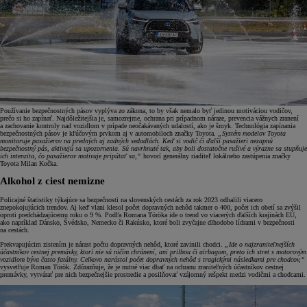
Používanie bezpečnostných pásov vyplýva zo zákona, to by však nemalo byť jedinou motiváciou vodičov,
prečo si ho zapínať. Najdôležitejšia je, samozrejme, ochrana pri prípadnom náraze, prevencia vážnych zranení
a zachovanie kontroly nad vozidlom v prípade neočakávaných udalostí, ako je šmyk. Technológia zapínania
bezpečnostných pásov je kľúčovým prvkom aj v automobiloch značky Toyota.
„Systém modelov Toyota
monitoruje pasažierov na predných aj zadných sedadlách. Keď si vodič či ďalší pasažieri nezapnú
bezpečnostný pás, aktivujú sa upozornenia. Sú navrhnuté tak, aby boli dostatočne rušivé a výrazne sa stupňuje
ich intenzita, čo pasažierov motivuje pripútať sa,“
hovorí generálny riaditeľ lokálneho zastúpenia značky
Toyota Milan Kočka.
Alkohol z ciest nemizne
Policajné štatistiky týkajúce sa bezpečnosti na slovenských cestách za rok 2023 odhalili viacero
znepokojujúcich trendov. Aj keď vlani klesol počet dopravných nehôd takmer o 400, počet ich obetí sa zvýšil
oproti predchádzajúcemu roku o 9 %. Podľa Romana Töröka ide o trend vo viacerých ďalších krajinách EÚ,
ako napríklad Dánsko, Švédsko, Nemecko či Rakúsko, ktoré boli zvyčajne dlhodobo lídrami v bezpečnosti
na cestách.
Prekvapujúcim zistením je nárast počtu dopravných nehôd, ktoré zavinili chodci.
„Ide o najzraniteľnejších
účastníkov cestnej premávky, ktorí nie sú ničím chránení, ani prilbou či airbagom, preto ich stret s motorovým
vozidlom býva často fatálny. Celkovo narástol počet dopravných nehôd s tragickými následkami pre chodcov,“
vysvetľuje Roman Török. Zdôrazňuje, že je nutné viac dbať na ochranu zraniteľných účastníkov cestnej
premávky, vytvárať pre nich bezpečnejšie prostredie a posilňovať vzájomný rešpekt medzi vodičmi a chodcami.