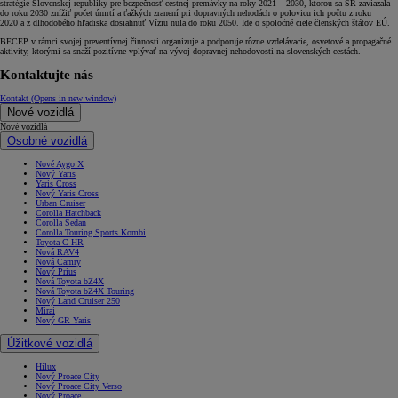
stratégie Slovenskej republiky pre bezpečnosť cestnej premávky na roky 2021 – 2030, ktorou sa SR zaviazala
do roku 2030 znížiť počet úmrtí a ťažkých zranení pri dopravných nehodách o polovicu ich počtu z roku
2020 a z dlhodobého hľadiska dosiahnuť Víziu nula do roku 2050. Ide o spoločné ciele členských štátov EÚ.
BECEP v rámci svojej preventívnej činnosti organizuje a podporuje rôzne vzdelávacie, osvetové a propagačné
aktivity, ktorými sa snaží pozitívne vplývať na vývoj dopravnej nehodovosti na slovenských cestách.
Kontaktujte nás
Kontakt
(Opens in new window)
Nové vozidlá
Nové vozidlá
Osobné vozidlá
Nové Aygo X
Nový Yaris
Yaris Cross
Nový Yaris Cross
Urban Cruiser
Corolla Hatchback
Corolla Sedan
Corolla Touring Sports Kombi
Toyota C-HR
Nová RAV4
Nová Camry
Nový Prius
Nová Toyota bZ4X
Nová Toyota bZ4X Touring
Nový Land Cruiser 250
Mirai
Nový GR Yaris
Úžitkové vozidlá
Hilux
Nový Proace City
Nový Proace City Verso
Nový Proace