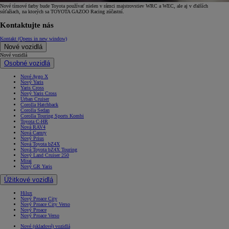
Nové tímové farby bude Toyota používať nielen v rámci majstrovstiev WRC a WEC, ale aj v ďalších
súťažiach, na ktorých sa TOYOTA GAZOO Racing zúčastní.
Kontaktujte nás
Kontakt
(Opens in new window)
Nové vozidlá
Nové vozidlá
Osobné vozidlá
Nové Aygo X
Nový Yaris
Yaris Cross
Nový Yaris Cross
Urban Cruiser
Corolla Hatchback
Corolla Sedan
Corolla Touring Sports Kombi
Toyota C-HR
Nová RAV4
Nová Camry
Nový Prius
Nová Toyota bZ4X
Nová Toyota bZ4X Touring
Nový Land Cruiser 250
Mirai
Nový GR Yaris
Úžitkové vozidlá
Hilux
Nový Proace City
Nový Proace City Verso
Nový Proace
Nový Proace Verso
Nové (skladové) vozidlá