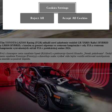
Cookies Settings
Reject All
Accept All Cookies
Tím TOYOTA GAZOO Racing (TGR) odhalil nové zafarbenie vozidiel GR YARIS Rally1 HYBRID
a GR010 HYBRID, s ktorým sa postaví súperom vo svetovom šampionáte v rely FIA a svetovom
šampionáte vytrvalostných súťaží FIA v pretekárskej sezóne 2024.
Prvý z konceptov nesie označenie Speed (Rýchlosť) a predstavuje tímovú filozofiu „Neradi prehrávame“. Druhý
nesie označenie Prototype (Prototyp) a zhmotňuje snahu vyrábať stále lepšie vozidlá odchované motošportom
a neustále sa posúvať dopredu.