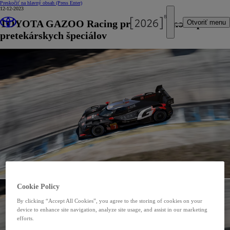
Preskočiť na hlavný obsah
(Press Enter)
12-12-2023
TOYOTA GAZOO Racing predstavila novú podobu
Otvoriť menu
pretekárskych špeciálov
Cookie Policy
By clicking “Accept All Cookies”, you agree to the storing of cookies on your
device to enhance site navigation, analyze site usage, and assist in our marketing
efforts.