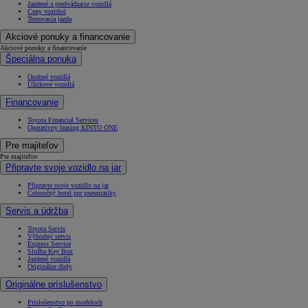
Jazdené a predvádzacie vozidlá
Ceny vozidiel
Testovacia jazda
Akciové ponuky a financovanie
Akciové ponuky a financovanie
Špeciálna ponuka
Osobné vozidlá
Úžitkové vozidlá
Financovanie
Toyota Financial Services
Operatívny leasing KINTO ONE
Pre majiteľov
Pre majiteľov
Připravte svoje vozidlo na jar
Připravte svoje vozidlo na jar
Celoročný hotel pre pneumatiky
Servis a údržba
Toyota Servis
Výhodný servis
Express Service
Služba Key Box
Jazdené vozidlá
Originálne diely
Originálne príslušenstvo
Príslušenstvo po modeloch