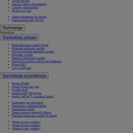
Toyota ProTect
Akciové pakety príslušenstva
Cenníky príslušenstva
Toyota Car Care
Online objednanie do servisu
Transparentné ceny Toyota
Technológie
Technológie
Technológia pohonu
Elektrifikované vozidlá Toyota
Hybridné elektrické vozidlá
Plug-in hybridné elektrické vozidlá
Hybridné vozidlá
Batériové elektrické vozidlá
Elektrické vozidlá s palivovými článkami
Hybrid 48V
Let's go beyond
Technológie a konektivita
Toyota T-Mate
Súťaž Toyota Car Care
Systém eCall
Online služby/MyToyota
Apple CarPlay™ a Android Auto®
Podmienky pre užívateľov
Oznámenie o zdieľaní údajov
Nastavenia cookies
Zásady ochrany osobných údajov
Pravidlá spracovania osobných údajov
(Opens in new window)
(Opens in new window)
(Opens in new window)