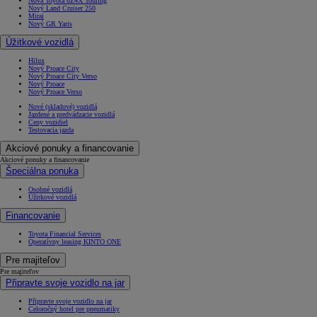
Nová Toyota bZ4X Touring
Nový Land Cruiser 250
Mirai
Nový GR Yaris
Úžitkové vozidlá
Hilux
Nový Proace City
Nový Proace City Verso
Nový Proace
Nový Proace Verso
Nové (skladové) vozidlá
Jazdené a predvádzacie vozidlá
Ceny vozidiel
Testovacia jazda
Akciové ponuky a financovanie
Akciové ponuky a financovanie
Špeciálna ponuka
Osobné vozidlá
Úžitkové vozidlá
Financovanie
Toyota Financial Services
Operatívny leasing KINTO ONE
Pre majiteľov
Pre majiteľov
Připravte svoje vozidlo na jar
Připravte svoje vozidlo na jar
Celoročný hotel pre pneumatiky