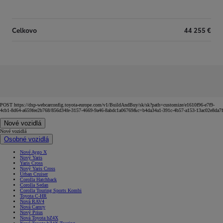
Celkovo
44 255 €
POST https://dxp-webcarconfig.toyota-europe.com/v1/BuildAndBuy/sk/sk?path=customize/e1610f96-e7f9-
4cb1-8d64-a659fee2b768/856d34fe-3157-4669-9a46-8abdc1a06769&c=b4da34a1-391c-4b57-a153-13ac02e8da7f
Nové vozidlá
Nové vozidlá
Osobné vozidlá
Nové Aygo X
Nový Yaris
Yaris Cross
Nový Yaris Cross
Urban Cruiser
Corolla Hatchback
Corolla Sedan
Corolla Touring Sports Kombi
Toyota C-HR
Nová RAV4
Nová Camry
Nový Prius
Nová Toyota bZ4X