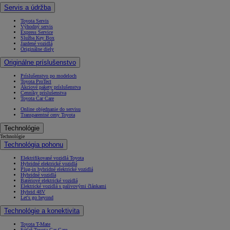
Servis a údržba
Toyota Servis
Výhodný servis
Express Service
Služba Key Box
Jazdené vozidlá
Originálne diely
Originálne príslušenstvo
Príslušenstvo po modeloch
Toyota ProTect
Akciové pakety príslušenstva
Cenníky príslušenstva
Toyota Car Care
Online objednanie do servisu
Transparentné ceny Toyota
Technológie
Technológie
Technológia pohonu
Elektrifikované vozidlá Toyota
Hybridné elektrické vozidlá
Plug-in hybridné elektrické vozidlá
Hybridné vozidlá
Batériové elektrické vozidlá
Elektrické vozidlá s palivovými článkami
Hybrid 48V
Let's go beyond
Technológie a konektivita
Toyota T-Mate
Súťaž Toyota Car Care