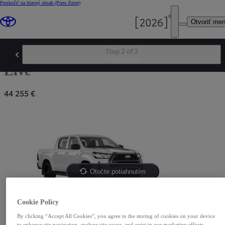
Preskočiť na hlavný obsah
(Press Enter)
Otvoriť me
Step 2 of 3
Hilux
Prispôsobiť
Live
44 255 €
Otočte potiahnutím
Cookie Policy
By clicking “Accept All Cookies”, you agree to the storing of cookies on your device
to enhance site navigation, analyze site usage, and assist in our marketing efforts.