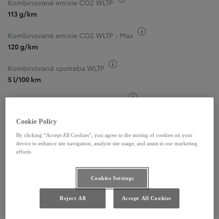
Kombinované emisie CO2 WLTP
113 g/km
Informácie k spotrebe
Kombinované emisie CO2 WLTP - Max
120 g/km
Informácie k spotrebe paliva
Kombinovaná spotreba WLTP
5 l/100 km
Informácie k spotrebe pa
Kombinovaná spotreba WLTP - Max
5,3 l/100 km
Cookie Policy
Zistiť viac
By clicking “Accept All Cookies”, you agree to the storing of cookies on your
device to enhance site navigation, analyze site usage, and assist in our marketing
34 590 €
35 790 €
1
efforts.
Cookies Settings
Reject All
Accept All Cookies