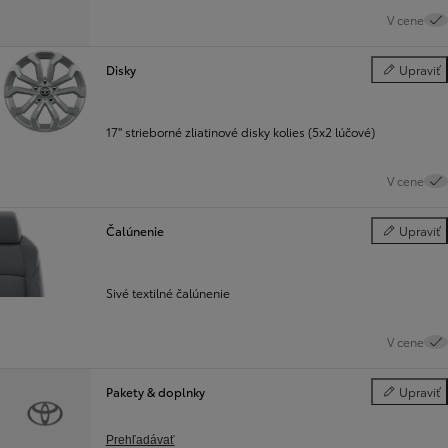
V cene
Disky
Upraviť
Disky
17" strieborné zliatinové disky kolies (5x2 lúčové)
V cene
Čalúnenie
Upraviť
Čalúnenie
Sivé textilné čalúnenie
V cene
Pakety & doplnky
Upraviť
Pakety & do
Prehľadávať