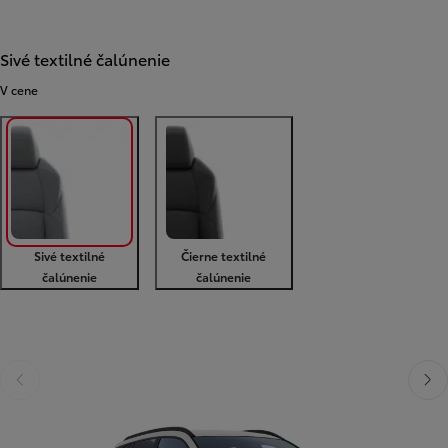
Sivé textilné čalúnenie
V cene
Sivé textilné
Čierne textilné
čalúnenie
čalúnenie
Predchádzajúca stránka
Ďalši