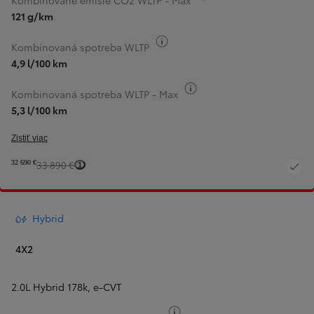
Kombinované emisie CO2 WLTP - Max
121 g/km
Informácie k spotrebe paliva
Kombinovaná spotreba WLTP
4,9 l/100 km
Informácie k spotrebe pa
Kombinovaná spotreba WLTP - Max
5,3 l/100 km
Zistiť viac
32 690 €
33 890 €
1
Hybrid
4X2
2.0L Hybrid 178k
,
e‑CVT
Informácie k spotrebe paliv