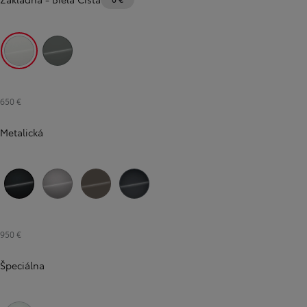
Biela Čistá
Sivá - khaki
650 €
Metalická
Čierna - nočná obloha
Strieborná - kovová
Hnedá - bahenná
Modrosivá - oceľová
950 €
Špeciálna