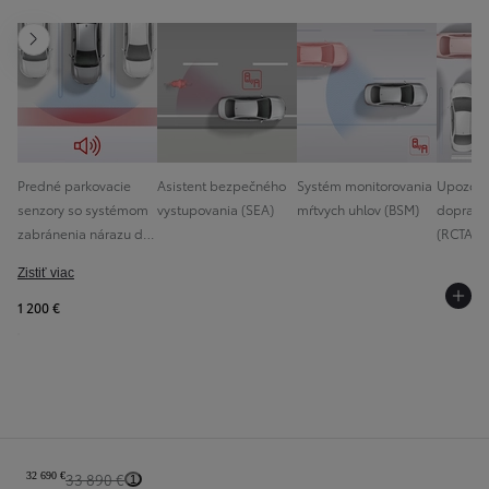
Ďalšia stránka
Predné parkovacie
Asistent bezpečného
Systém monitorovania
Upozorn
senzory so systémom
vystupovania (SEA)
mŕtvych uhlov (BSM)
dopravu
zabránenia nárazu do
(RCTA) 
prekážky (ICS) s
brzdení
Zistiť viac
detekciou objektov
vozidlá
1 200 €
Sumár konfigurácie
32 690 €
33 890 €
1