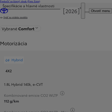
Preskočiť na hlavný obsah
(Press Enter)
Špecifikácie a hlavné vlastnosti
Cena je aktualizovaná Cena vašej konfigurácie je 32 690 €.
Otvoriť menu
Späť na stránku modelu
Vybrané
Comfort
Motorizácia
Hybrid
4X2
1.8L Hybrid 140k
,
e‑CVT
Informácie k spotrebe paliv
Kombinované emisie CO2 WLTP
112 g/km
Informácie k spotrebe