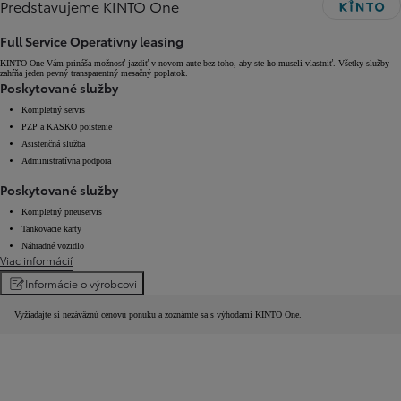
Predstavujeme KINTO One
Full Service Operatívny leasing
KINTO One Vám prináša možnosť jazdiť v novom aute bez toho, aby ste ho museli vlastniť. Všetky služby
zahŕňa jeden pevný transparentný mesačný poplatok.
Poskytované služby
Kompletný servis
PZP a KASKO poistenie
Asistenčná služba
Administratívna podpora
Poskytované služby
Kompletný pneuservis
Tankovacie karty
Náhradné vozidlo
Viac informácií
Informácie o výrobcovi
Vyžiadajte si nezáväznú cenovú ponuku a zoznámte sa s výhodami KINTO One.