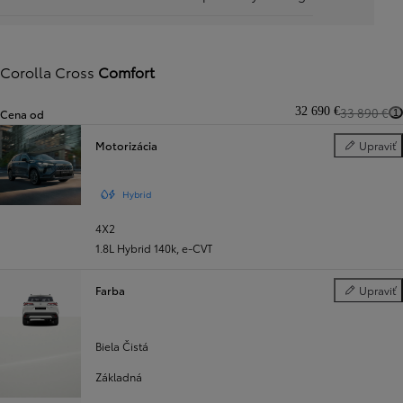
Corolla Cross
Comfort
32 690 €
33 890 €
Cena od
1
Motorizácia
Upraviť
Motorizácia
Hybrid
4X2
1.8L Hybrid 140k
,
e‑CVT
Farba
Upraviť
Farba
Biela Čistá
Základná